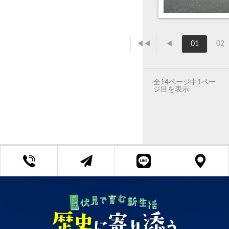
◀◀
◀
01
02
全14ページ中1ペー
ジ目を表示
京都府知事 (3) 第13382号
Copyright ©リビング All Rights Reserved.