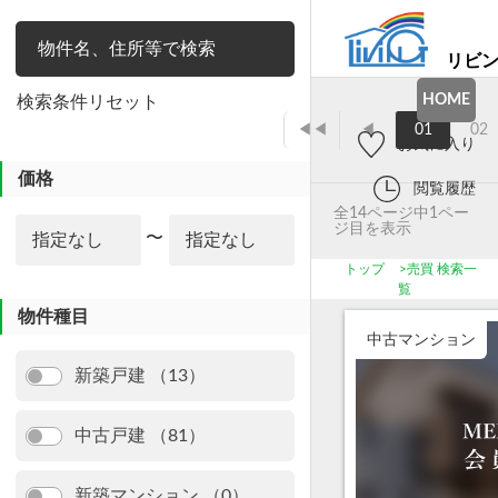
リビ
絞り込み
HOME
検索条件リセット
◀◀
◀
01
02
お気に入り
価格
閲覧履歴
全14ページ中1ペー
ジ目を表示
〜
トップ
>
売買 検索一
覧
物件種目
中古マンション
新築戸建 （13）
中古戸建 （81）
新築マンション （0）