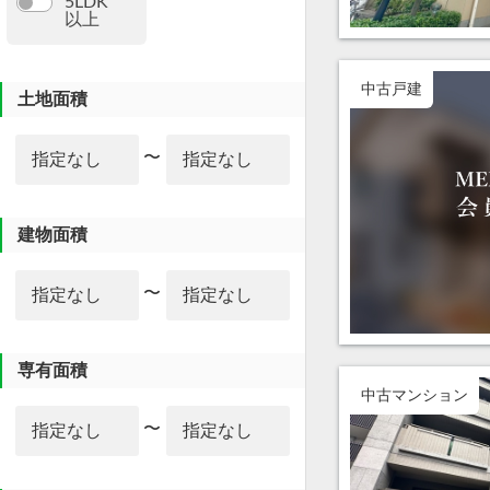
5LDK
以上
中古戸建
土地面積
〜
建物面積
〜
専有面積
中古マンション
〜