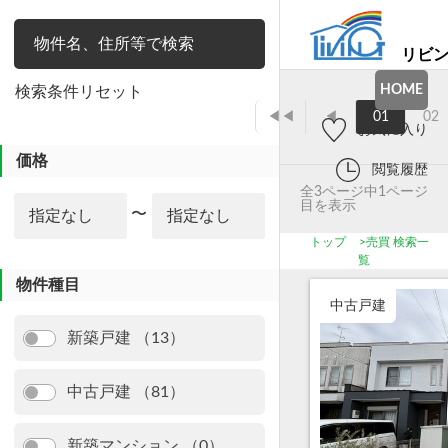
リビ
絞り込み
HOME
検索条件リセット
◀◀
◀
01
02
お気に入り
価格
閲覧履歴
全3ページ中1ページ
目を表示
〜
トップ
>
売買 検索一
覧
物件種目
中古戸建
新築戸建 （13）
中古戸建 （81）
新築マンション （0）