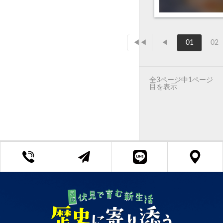
◀◀
◀
01
02
全3ページ中1ページ
目を表示
京都府知事 (3) 第13382号
Copyright ©リビング All Rights Reserved.