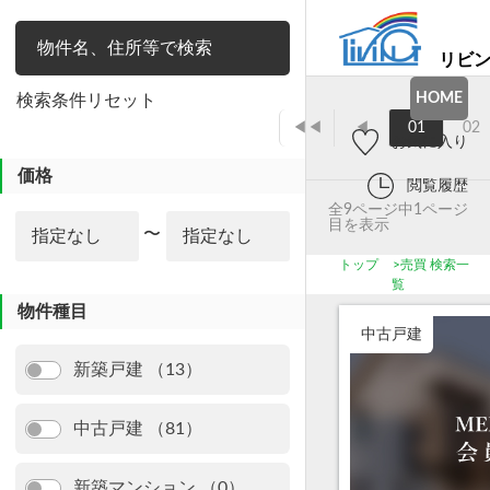
リビ
絞り込み
HOME
検索条件リセット
◀◀
◀
01
02
お気に入り
価格
閲覧履歴
全9ページ中1ページ
目を表示
〜
トップ
>
売買 検索一
覧
物件種目
中古戸建
新築戸建 （13）
中古戸建 （81）
新築マンション （0）