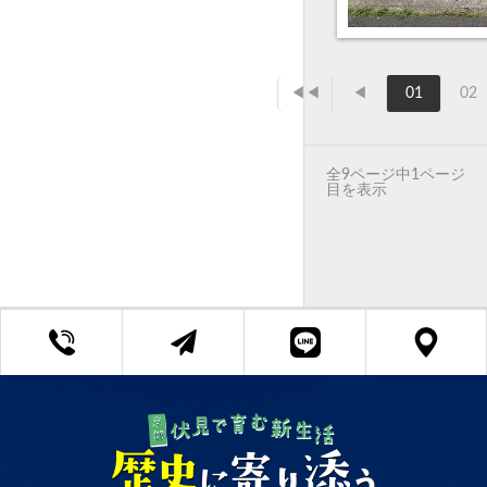
◀◀
◀
01
02
全9ページ中1ページ
目を表示
京都府知事 (3) 第13382号
Copyright ©リビング All Rights Reserved.