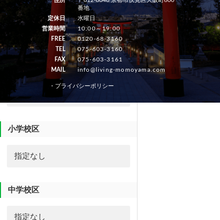
駅徒歩分
番地
定休日
水曜日
営業時間
10:00～19:00
FREE
0120-68-3160
TEL
075-603-3160
FAX
075-603-3161
築年数
MAIL
info@living-momoyama.com
・プライバシーポリシー
小学校区
中学校区