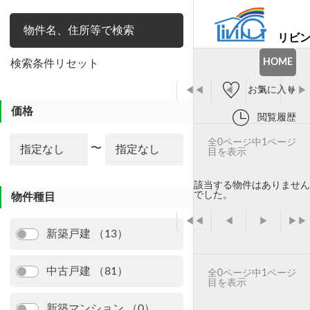
リビ
絞り込み
HOME
検索条件リセット
お気に入り
◀◀
◀
▶
▶▶
価格
閲覧履歴
全0ページ中1ページ
〜
目を表示
該当する物件はありません
でした。
物件種目
◀◀
◀
▶
▶▶
新築戸建 （13）
中古戸建 （81）
全0ページ中1ページ
目を表示
新築マンション （0）