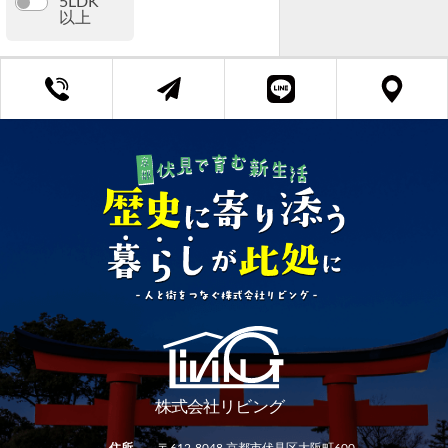
5LDK
以上
京都府知事 (3) 第13382号
土地面積
Copyright ©リビング All Rights Reserved.
〜
建物面積
〜
専有面積
〜
住所
〒612-8048 京都市伏見区大阪町600