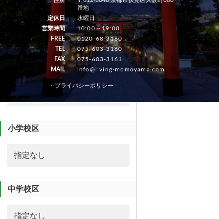
駅徒歩分
番地
定休日
水曜日
営業時間
10:00～19:00
FREE
0120-68-3160
TEL
075-603-3160
FAX
075-603-3161
築年数
MAIL
info@living-momoyama.com
・プライバシーポリシー
小学校区
中学校区