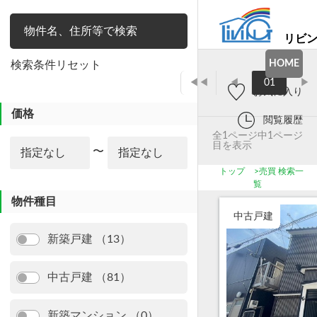
リビ
絞り込み
HOME
検索条件リセット
◀◀
◀
01
▶
お気に入り
価格
閲覧履歴
全1ページ中1ページ
目を表示
〜
トップ
>
売買 検索一
覧
物件種目
中古戸建
新築戸建 （13）
中古戸建 （81）
新築マンション （0）