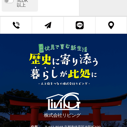
5LDK
以上
京都府知事 (3) 第13382号
土地面積
Copyright ©リビング All Rights Reserved.
〜
建物面積
〜
専有面積
〜
住所
〒612-8048 京都市伏見区大阪町600