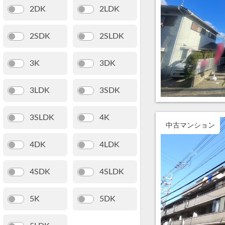
2DK
2LDK
2SDK
2SLDK
3K
3DK
3LDK
3SDK
3SLDK
4K
中古マンション
4DK
4LDK
4SDK
4SLDK
5K
5DK