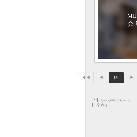
◀◀
◀
01
▶
全1ページ中1ページ
目を表示