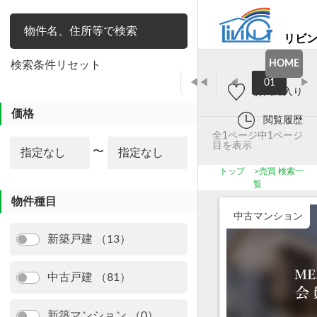
リビ
絞り込み
HOME
検索条件リセット
◀◀
◀
01
▶
お気に入り
価格
閲覧履歴
全1ページ中1ページ
目を表示
〜
トップ
>
売買 検索一
覧
物件種目
中古マンション
新築戸建 （13）
中古戸建 （81）
新築マンション （0）