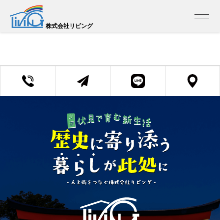
トップ
>
売買 検索一覧
>
売買 検索詳細
この物件は掲載を終了しました
株式会社リビング