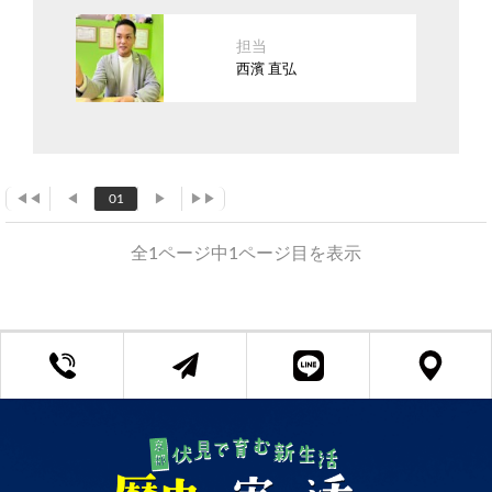
担当
西濱 直弘
◀◀
◀
01
▶
▶▶
全1ページ中1ページ目を表示