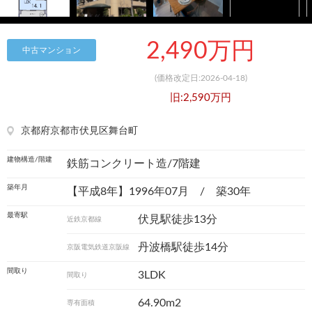
2,490万円
中古マンション
(価格改定日:2026-04-18)
旧:2,590万円
京都府京都市伏見区舞台町
建物構造/階建
鉄筋コンクリート造/7階建
築年月
【平成8年】1996年07月 / 築30年
最寄駅
伏見駅徒歩13分
近鉄京都線
丹波橋駅徒歩14分
京阪電気鉄道京阪線
間取り
3LDK
間取り
64.90m
2
専有面積