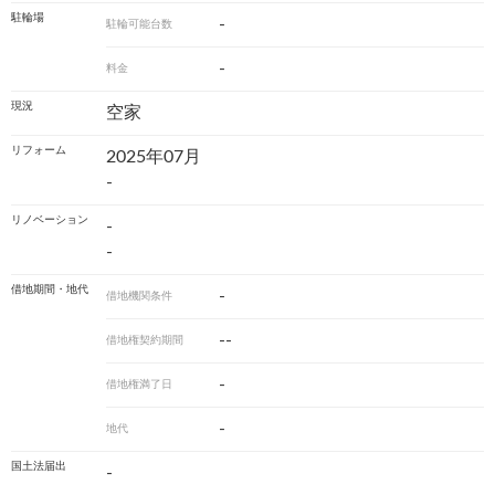
駐輪場
-
駐輪可能台数
-
料金
現況
空家
リフォーム
2025年07月
-
リノベーション
-
-
借地期間・地代
-
借地機関条件
--
借地権契約期間
-
借地権満了日
-
地代
国土法届出
-