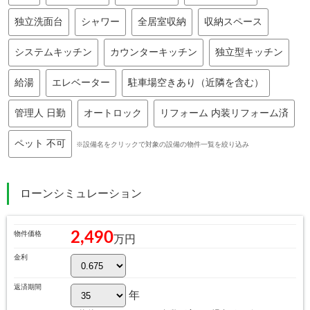
独立洗面台
シャワー
全居室収納
収納スペース
システムキッチン
カウンターキッチン
独立型キッチン
給湯
エレベーター
駐車場空きあり（近隣を含む）
管理人 日勤
オートロック
リフォーム 内装リフォーム済
ペット 不可
※設備名をクリックで対象の設備の物件一覧を絞り込み
ローンシミュレーション
2,490
物件価格
万円
金利
返済期間
年