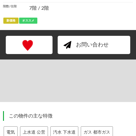
階数/住階
7階 / 2階
新価格
オススメ
お問い合わせ
この物件の主な特徴
電気
上水道 公営
汚水 下水道
ガス 都市ガス