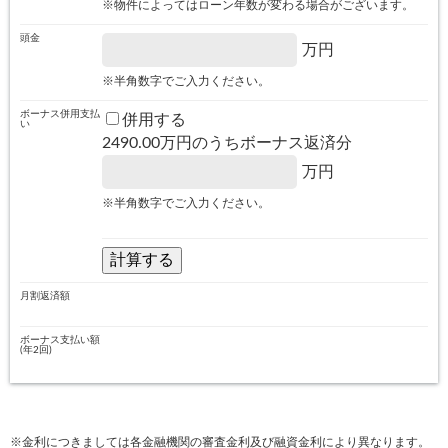
※物件によってはローン年数が変わる場合がございます。
頭金
万円
※半角数字でご入力ください。
ボーナス併用支払
併用する
い
2490.00
万円のうちボーナス返済分
万円
※半角数字でご入力ください。
月割返済額
ボーナス支払い額
(年2回)
※金利につきましては各金融機関の審査金利及び融資金利により異なります。