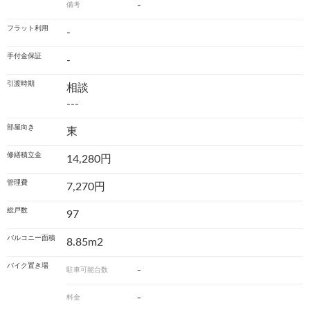
-
備考
フラット利用
-
手付金保証
-
引渡時期
相談
---
部屋向き
東
修繕積立金
14,280円
管理費
7,270円
総戸数
97
バルコニー面積
8.85m
2
バイク置き場
-
駐車可能台数
-
料金