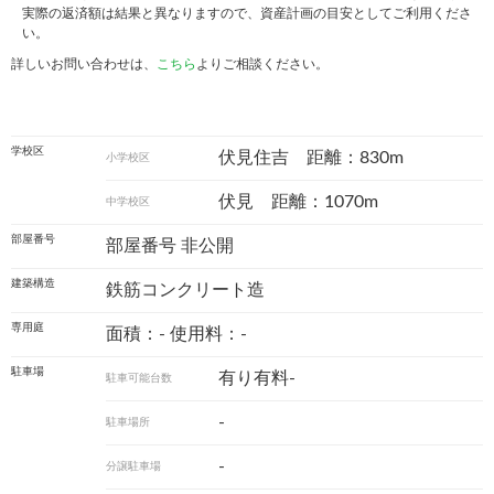
実際の返済額は結果と異なりますので、資産計画の目安としてご利用くださ
い。
詳しいお問い合わせは、
こちら
よりご相談ください。
学校区
伏見住吉 距離：830m
小学校区
伏見 距離：1070m
中学校区
部屋番号
部屋番号 非公開
建築構造
鉄筋コンクリート造
専用庭
面積：- 使用料：-
駐車場
有り有料-
駐車可能台数
-
駐車場所
-
分譲駐車場