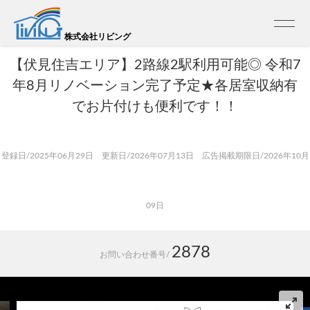
トップ
>
売買 検索一覧
>
売買 検索詳細
【ディオ・フェルティ丹波橋左芳館】新規リノーベーション×2階
株式会社リビング
【伏見住吉エリア】2路線2駅利用可能◎ 令和7
年8月リノベーション完了予定★各居室収納有
でお片付けも便利です！！
登録日/2025年06月29日 更新日/2026年07月13日 広告掲載期限日/2026年10月
09日
2878
お問い合わせ番号/