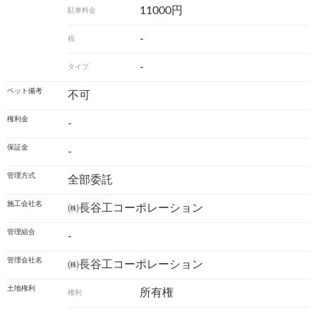
11000円
駐車料金
-
税
-
タイプ
ペット備考
不可
権利金
-
保証金
-
管理方式
全部委託
施工会社名
㈱長谷工コーポレーション
管理組合
-
管理会社名
㈱長谷工コーポレーション
土地権利
所有権
権利