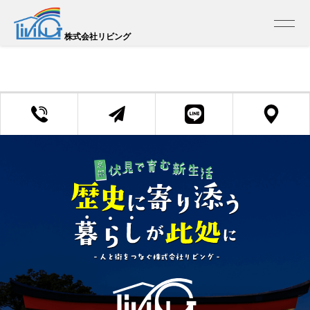
トップ
>
売買 検索一覧
>
売買 検索詳細
この物件は掲載を終了しました
株式会社リビング