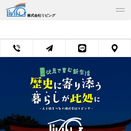
トップ
>
売買 検索一覧
>
売買 検索詳細
この物件は掲載を終了しました
株式会社リビング