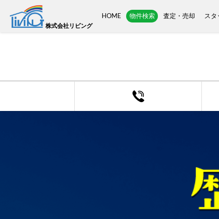
トップ
>
売買 検索一覧
>
売買 検索詳細
HOME
物件検索
査定・売却
スタ
株式会社リビング