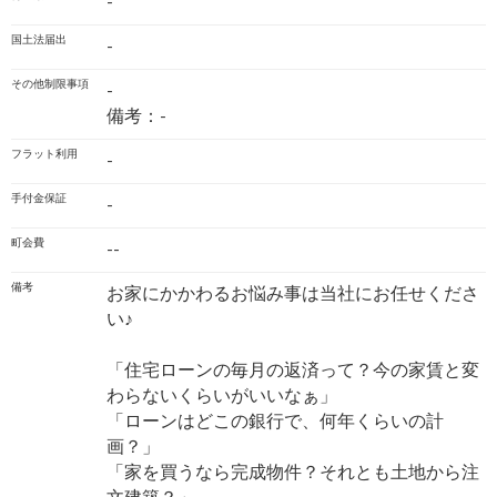
-
国土法届出
-
その他制限事項
-
備考：-
フラット利用
-
手付金保証
-
町会費
--
備考
お家にかかわるお悩み事は当社にお任せくださ
い♪
「住宅ローンの毎月の返済って？今の家賃と変
わらないくらいがいいなぁ」
「ローンはどこの銀行で、何年くらいの計
画？」
「家を買うなら完成物件？それとも土地から注