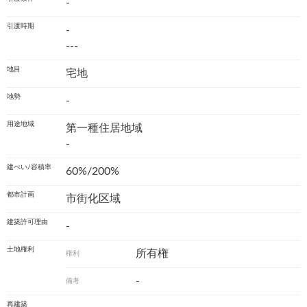
-
引渡時期
-
---
地目
宅地
地勢
-
用途地域
第一種住居地域
-
建ぺい/容積率
60%/200%
都市計画
市街化区域
建築許可理由
-
土地権利
所有権
権利
-
備考
再建築