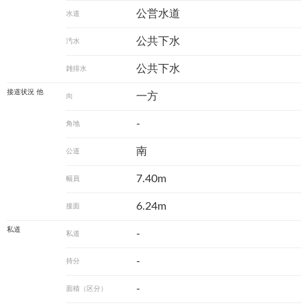
公営水道
水道
公共下水
汚水
公共下水
雑排水
接道状況 他
一方
向
-
角地
南
公道
7.40m
幅員
6.24m
接面
私道
-
私道
-
持分
-
面積（区分）