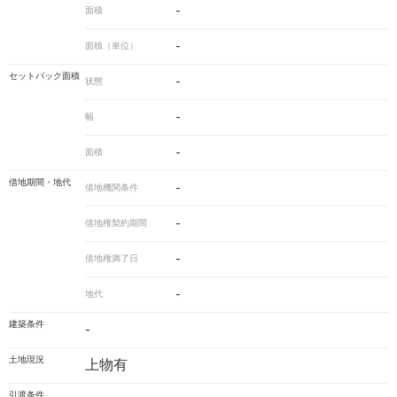
-
面積
-
面積（単位）
セットバック面積
-
状態
-
幅
-
面積
借地期間・地代
-
借地機関条件
-
借地権契約期間
-
借地権満了日
-
地代
建築条件
-
土地現況
上物有
引渡条件