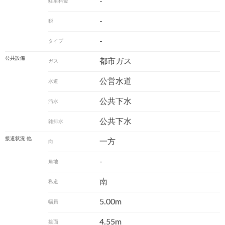
-
駐車料金
-
税
-
タイプ
公共設備
都市ガス
ガス
公営水道
水道
公共下水
汚水
公共下水
雑排水
接道状況 他
一方
向
-
角地
南
私道
5.00m
幅員
4.55m
接面