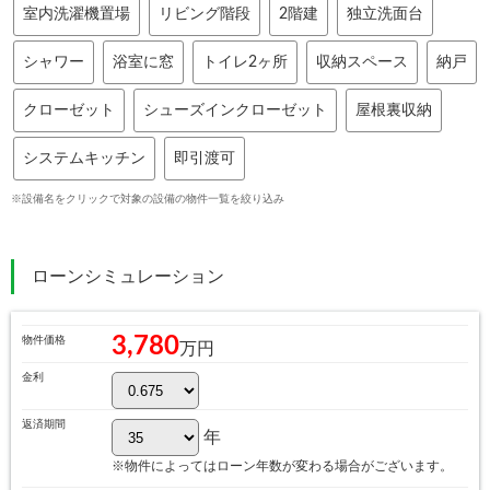
室内洗濯機置場
リビング階段
2階建
独立洗面台
シャワー
浴室に窓
トイレ2ヶ所
収納スペース
納戸
クローゼット
シューズインクローゼット
屋根裏収納
システムキッチン
即引渡可
※設備名をクリックで対象の設備の物件一覧を絞り込み
ローンシミュレーション
3,780
物件価格
万円
金利
返済期間
年
※物件によってはローン年数が変わる場合がございます。