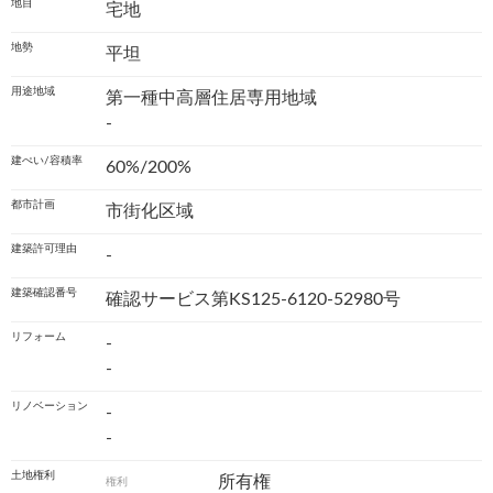
地目
宅地
地勢
平坦
用途地域
第一種中高層住居専用地域
-
建ぺい/容積率
60%/200%
都市計画
市街化区域
建築許可理由
-
建築確認番号
確認サービス第KS125-6120-52980号
リフォーム
-
-
リノベーション
-
-
土地権利
所有権
権利