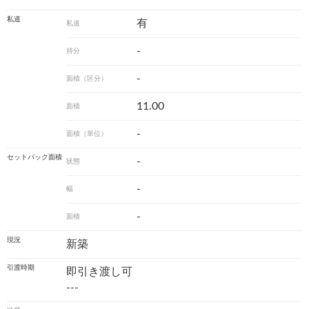
私道
有
私道
-
持分
-
面積（区分）
11.00
面積
-
面積（単位）
セットバック面積
-
状態
-
幅
-
面積
現況
新築
引渡時期
即引き渡し可
---