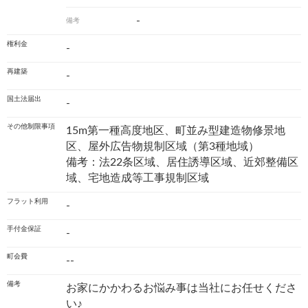
-
備考
権利金
-
再建築
-
国土法届出
-
その他制限事項
15m第一種高度地区、町並み型建造物修景地
区、屋外広告物規制区域（第3種地域）
備考：法22条区域、居住誘導区域、近郊整備区
域、宅地造成等工事規制区域
フラット利用
-
手付金保証
-
町会費
--
備考
お家にかかわるお悩み事は当社にお任せくださ
い♪