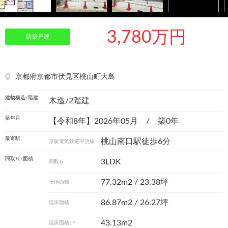
3,780万円
新築戸建
京都府京都市伏見区桃山町大島
建物構造/階建
木造/2階建
築年月
【令和8年】2026年05月 / 築0年
最寄駅
桃山南口駅徒歩6分
京阪電気鉄道宇治線
間取り/面積
3LDK
間取り
77.32m
2
/ 23.38坪
土地面積
86.87m
2
/ 26.27坪
延床面積
43.13m2
延床面積1F