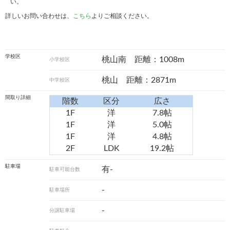
い。
詳しいお問い合わせは、
こちら
よりご相談ください。
学校区
桃山南 距離：1008m
小学校区
桃山 距離：2871m
中学校区
間取り詳細
階数
区分
広さ
1F
洋
7.8帖
1F
洋
5.0帖
1F
洋
4.8帖
2F
LDK
19.2帖
駐車場
有-
駐車可能台数
-
駐車場所
-
分譲駐車場