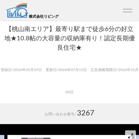
トップ
>
売買 検索一覧
>
売買 検索詳細
【新築戸建】桃山町大島 1号地
株式会社リビング
【桃山南エリア】最寄り駅まで徒歩6分の好立
地★10.8帖の大容量の収納庫有り！認定長期優
良住宅★
登録日/2026年05月29日 更新日/2026年07月13日 広告掲載期限日/2026年10月
09日
3267
お問い合わせ番号/