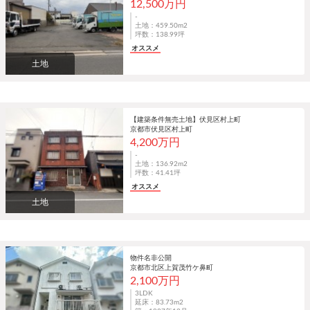
12,500万円
-
土地：459.50m
2
坪数：138.99坪
オススメ
土地
【建築条件無売土地】伏見区村上町
京都市伏見区村上町
4,200万円
-
土地：136.92m
2
坪数：41.41坪
オススメ
土地
物件名非公開
京都市北区上賀茂竹ケ鼻町
2,100万円
3LDK
延床：83.73m
2