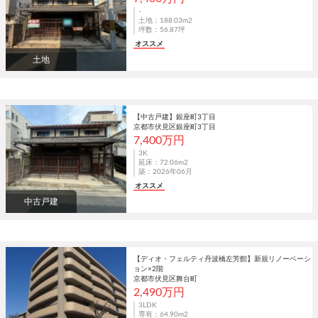
-
土地：188.03m
2
坪数：56.87坪
オススメ
土地
【中古戸建】銀座町3丁目
京都市伏見区銀座町3丁目
7,400万円
3K
延床：72.06m
2
築：2026年06月
オススメ
中古戸建
【ディオ・フェルティ丹波橋左芳館】新規リノーベーシ
ョン×2階
京都市伏見区舞台町
2,490万円
3LDK
専有：64.90m
2