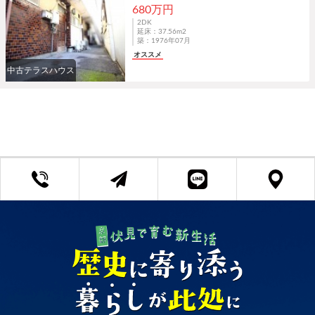
680万円
2DK
延床：37.56m
2
築：1976年07月
オススメ
中古テラスハウス