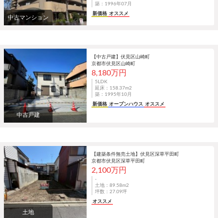
築：1996年07月
新価格
オススメ
中古マンション
【中古戸建】伏見区山崎町
京都市伏見区山崎町
8,180万円
5LDK
延床：158.37m
2
築：1995年10月
新価格
オープンハウス
オススメ
中古戸建
【建築条件無売土地】伏見区深草平田町
京都市伏見区深草平田町
2,100万円
-
土地：89.58m
2
坪数：27.09坪
オススメ
土地