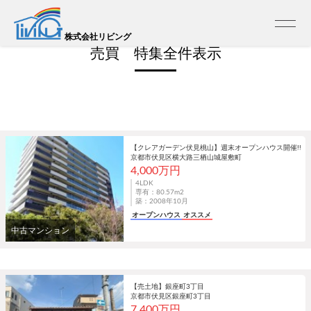
トップ
>
売買 特集全表示
株式会社リビング
売買 特集全件表示
【クレアガーデン伏見桃山】週末オープンハウス開催!!
京都市伏見区横大路三栖山城屋敷町
4,000万円
4LDK
専有：80.57m
2
築：2008年10月
オープンハウス
オススメ
中古マンション
【売土地】銀座町3丁目
京都市伏見区銀座町3丁目
7,400万円