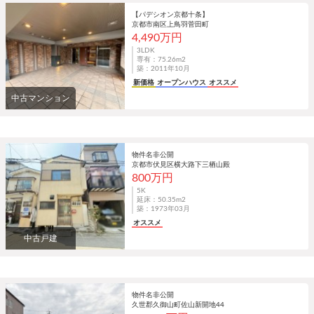
【パデシオン京都十条】
京都市南区上鳥羽菅田町
4,490万円
3LDK
専有：75.26m
2
築：2011年10月
新価格
オープンハウス
オススメ
中古マンション
物件名非公開
京都市伏見区横大路下三栖山殿
800万円
5K
延床：50.35m
2
築：1973年03月
オススメ
中古戸建
物件名非公開
久世郡久御山町佐山新開地44