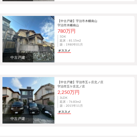
【中古戸建】宇治市木幡南山
宇治市木幡南山
780万円
5DK
延床：81.15m
2
築：1980年01月
オススメ
中古戸建
【中古戸建】宇治市五ヶ庄北ノ庄
宇治市五ケ庄北ノ庄
2,250万円
3LDK
延床：76.83m
2
築：2015年11月
オススメ
中古戸建