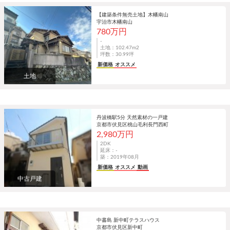
【建築条件無売土地】木幡南山
宇治市木幡南山
780万円
-
土地：102.47m
2
坪数：30.99坪
新価格
オススメ
土地
丹波橋駅5分 天然素材の一戸建
京都市伏見区桃山毛利長門西町
2,980万円
2DK
延床：-
築：2019年08月
新価格
オススメ
動画
中古戸建
中書島 新中町テラスハウス
京都市伏見区新中町