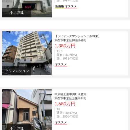
築：1987年12月
新価格
オススメ
中古戸建
【ライオンズマンション二条城東】
京都市中京区押油小路町
1,380万円
1DK
専有：31.95m
2
築：1991年02月
オススメ
中古マンション
中京区壬生中川町収益用
京都市中京区壬生中川町
1,680万円
1K
延床：30.37m
2
築：2006年03月
オススメ
中古戸建