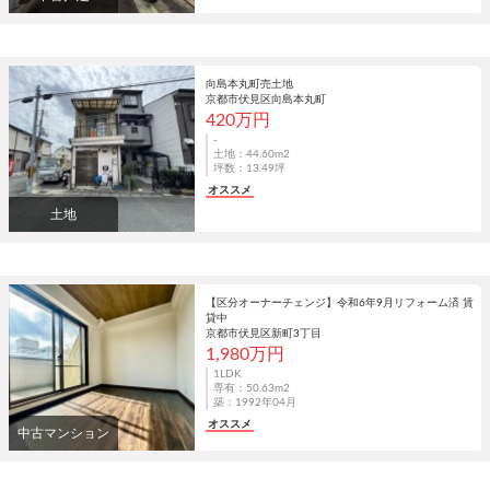
向島本丸町売土地
京都市伏見区向島本丸町
420万円
-
土地：44.60m
2
坪数：13.49坪
オススメ
土地
【区分オーナーチェンジ】令和6年9月リフォーム済 賃
貸中
京都市伏見区新町3丁目
1,980万円
1LDK
専有：50.63m
2
築：1992年04月
オススメ
中古マンション