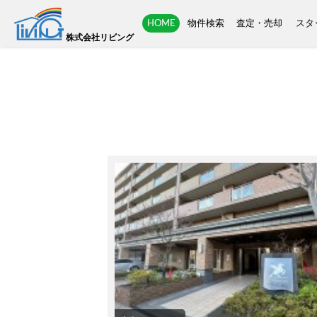
トップ
>
売買 特集全表示
HOME
物件検索
査定・売却
スタ
株式会社リビング